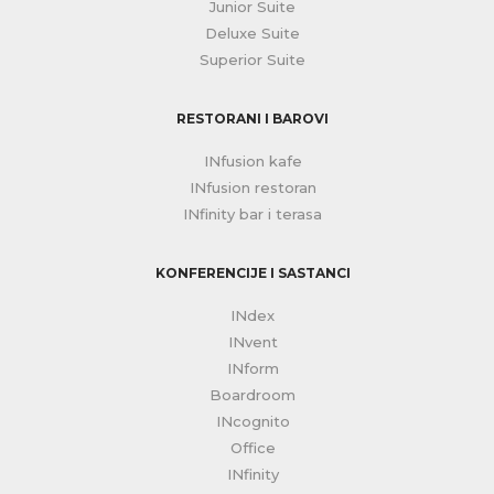
Junior Suite
Deluxe Suite
Superior Suite
RESTORANI I BAROVI
INfusion kafe
INfusion restoran
INfinity bar i terasa
KONFERENCIJE I SASTANCI
INdex
INvent
INform
Boardroom
INcognito
Office
INfinity