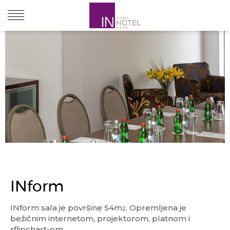
O HOTELU
SOBE I APARTMANI
RESTORANI I BAROVI
KONFERENCIJE I SASTANCI
INform
PONUDE
INform sala je površine 54m
. Opremljena je
2
bežičnim internetom, projektorom, platnom i
rflipchart-om.
LOKACIJE