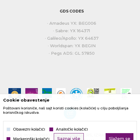
GDS CODES
· Amadeus YX: BEG006
· Sabre: YX 164371
· Galileo/Apollo: YX 64637
· Worldspan: YX BEGIN
· Pegs ADS: GL 57850
Cookie obavestenje
Poštovani korisniče, naš sajt koristi cookies (kolačiće) u cilju poboljšanja
korisničkog iskustva.
Obavezni kolačići
Analitički kolačići
@2026
WWW.INHOTEL-BELGRADE.RS
, IZRADA
NB SOFT
.
Saznaj više
Slažem se
Marketinški kolačići