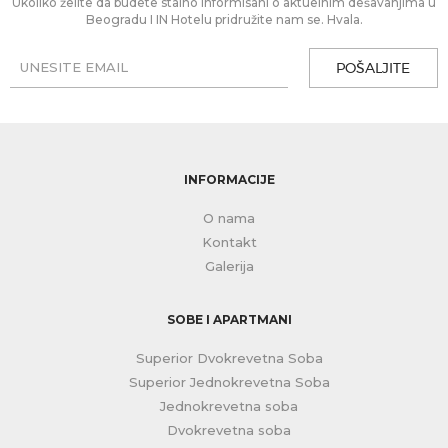
Ukoliko želite da budete stalno informisani o aktuelnim dešavanjima u
Beogradu I IN Hotelu pridružite nam se. Hvala.
POŠALJITE
INFORMACIJE
O nama
Kontakt
Galerija
SOBE I APARTMANI
Superior Dvokrevetna Soba
Superior Jednokrevetna Soba
Jednokrevetna soba
Dvokrevetna soba