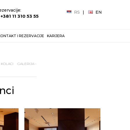
ezervacije:
RS
EN
+381 11 310 53 55
KONTAKT I REZERVACIJE
KARIJERA
KOLACI
GALERIJA -
anci