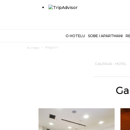
O HOTELU
SOBE I APARTMANI
RE
Magazin
IN Hotel
GALERIJA - HOTEL
Gal