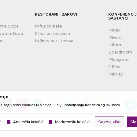
RESTORANI I BAROVI
KONFERENCIJE
SASTANCI
etna Soba
INfusion kafe
INdex
evetna Soba
INfusion restoran
INvent
ba
INfinity bar i terasa
INform
Boardroom
INcognito
Office
INfinity
enje
š sajt koristi cookies (kolačiće) u cilju poboljšanja korisničkog iskustva.
Saznaj više
Sl
ći
Analitički kolačići
Marketinški kolačići
@2026
WWW.INHOTEL-BELGRADE.RS
, IZRADA
NB SOFT
. SVA PRAVA ZADRŽAN
Ovo su kolačići neophodni za funkcionisanje web aplikacije i ne mog