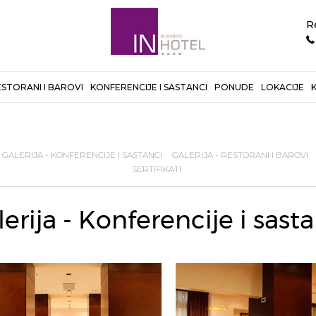
R
STORANI I BAROVI
KONFERENCIJE I SASTANCI
PONUDE
LOKACIJE
GALERIJA - KONFERENCIJE I SASTANCI
GALERIJA - RESTORANI I BAROVI
SERTIFIKATI
erija - Konferencije i sast