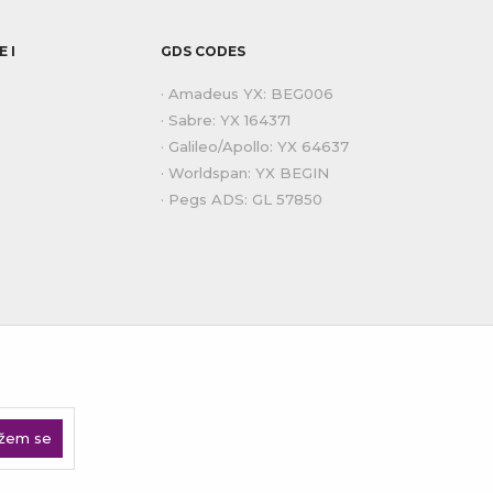
 I
GDS CODES
· Amadeus YX: BEG006
· Sabre: YX 164371
· Galileo/Apollo: YX 64637
· Worldspan: YX BEGIN
· Pegs ADS: GL 57850
ažem se
A.
u se isključiti u