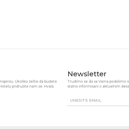
Newsletter
spirišu. Ukoliko želite da budete
Trudimo se da sa Vama podelimo isku
otelu pridružite nam se. Hvala.
stalno informisani o aktuelnim deša