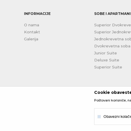
INFORMACIJE
SOBE I APARTMANI
O nama
Superior Dvokrev
Kontakt
Superior Jednokr
Galerija
Jednokrevetna so
Dvokrevetna soba
Junior Suite
Deluxe Suite
Superior Suite
Cookie obavest
Poštovani korisniče, na
Obavezni kolači