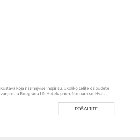
stava koja nas najviše inspirišu. Ukoliko želite da budete
vanjima u Beogradu I IN Hotelu pridružite nam se. Hvala.
POŠALJITE